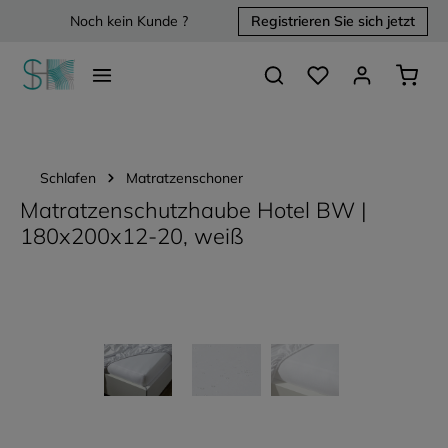
Noch kein Kunde ?
Registrieren Sie sich jetzt
alt springen
Du hast 0 Produkte 
Waren
Schlafen
Matratzenschoner
Matratzenschutzhaube Hotel BW |
180x200x12-20, weiß
Bildergalerie überspringen