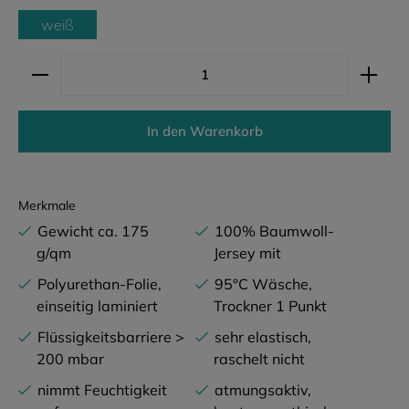
weiß
Produkt Anzahl: Gib den gewünschten Wert ein ode
In den Warenkorb
Merkmale
Gewicht ca. 175
100% Baumwoll-
g/qm
Jersey mit
Polyurethan-Folie,
95°C Wäsche,
einseitig laminiert
Trockner 1 Punkt
Flüssigkeitsbarriere >
sehr elastisch,
200 mbar
raschelt nicht
nimmt Feuchtigkeit
atmungsaktiv,