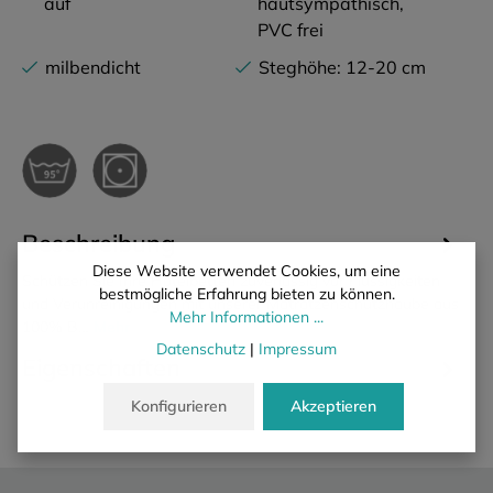
auf
hautsympathisch,
PVC frei
milbendicht
Steghöhe: 12-20 cm
Beschreibung
Diese Website verwendet Cookies, um eine
Schützen Sie Ihre Hotelbetten zuverlässig vor Flüssigkeiten
bestmögliche Erfahrung bieten zu können.
und Verunreinigungen mit unserer Matratzenschutzhaube aus
Mehr Informationen ...
100% B…
Mehr
Datenschutz
|
Impressum
Eigenschaften
Konfigurieren
Akzeptieren