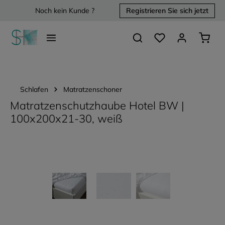
Noch kein Kunde ?
Registrieren Sie sich jetzt
alt springen
Du hast 0 Produkte 
Waren
Schlafen
Matratzenschoner
Matratzenschutzhaube Hotel BW |
100x200x21-30, weiß
Bildergalerie überspringen