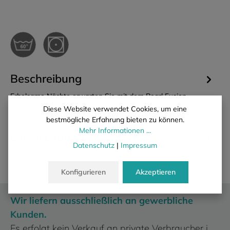
Beschreibung
Erholsame Nächte erwarten Sie mit dem Pearl Fusion
Standard 12: Das Kopfkissen für den gesunden Schlaf fördert
Diese Website verwendet Cookies, um eine
die Regenerat…
Mehr
bestmögliche Erfahrung bieten zu können.
Mehr Informationen ...
Eigenschaften
Datenschutz
|
Impressum
Konfigurieren
Akzeptieren
Wir liefern ausschließlich an gewerbliche
Kunden.
Es erfolgt kein Verkauf an private Verbraucher i.