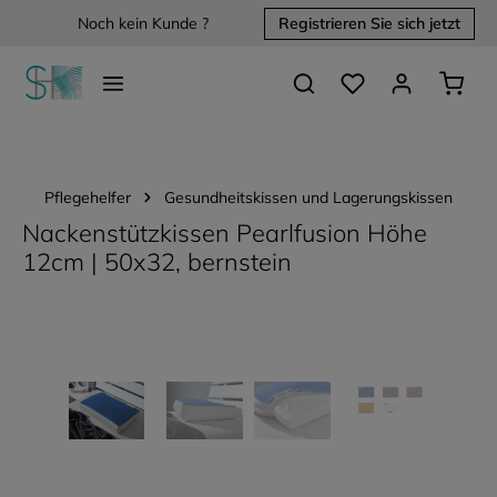
Noch kein Kunde ?
Registrieren Sie sich jetzt
alt springen
Du hast 0 Produkte 
Waren
Pflegehelfer
Gesundheitskissen und Lagerungskissen
Nackenstützkissen Pearlfusion Höhe
12cm | 50x32, bernstein
Bildergalerie überspringen