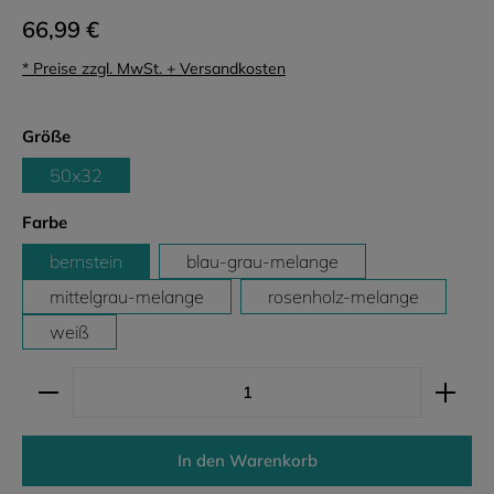
66,99 €
* Preise zzgl. MwSt. + Versandkosten
auswählen
Größe
50x32
auswählen
Farbe
bernstein
blau-grau-melange
mittelgrau-melange
rosenholz-melange
weiß
Produkt Anzahl: Gib den gewünschten Wert ein ode
In den Warenkorb