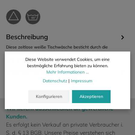
Beschreibung
Diese zeitlose weiße Tischwäsche besticht durch die
klassische und allseits beliebte Atlaskante. Durch das
Diese Website verwendet Cookies, um eine
zurückhaltende De…
Mehr
bestmögliche Erfahrung bieten zu können.
Eigenschaften
Mehr Informationen ...
Datenschutz
|
Impressum
Konfigurieren
Akzeptieren
Wir liefern ausschließlich an gewerbliche
Kunden.
Es erfolgt kein Verkauf an private Verbraucher i.
S. d. § 13 BGB. Unsere Preise verstehen sich