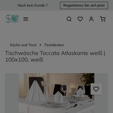
Noch kein Kunde ?
Registrieren Sie sich jetzt
alt springen
Du hast 0 Produkte 
Waren
Küche und Tisch
Tischdecken
Tischwäsche Toccata Atlaskante weiß |
100x100, weiß
Bildergalerie überspringen