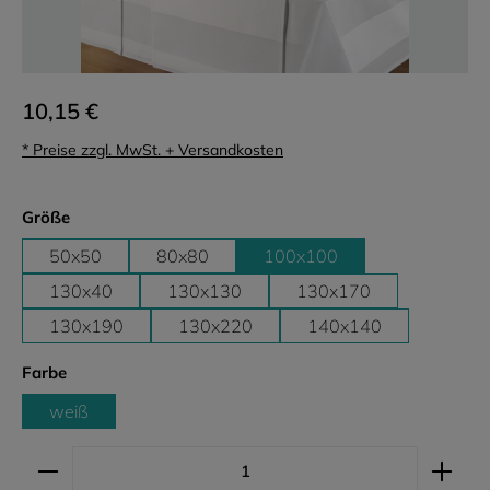
10,15 €
* Preise zzgl. MwSt. + Versandkosten
auswählen
Größe
50x50
80x80
100x100
130x40
130x130
130x170
130x190
130x220
140x140
auswählen
Farbe
weiß
Produkt Anzahl: Gib den gewünschten Wert ein ode