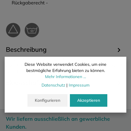
Rückgaberecht -
Beschreibung
Diese zeitlose Tischwäsche mit klassischer Atlaskante
Diese Website verwendet Cookies, um eine
erwartet Sie mit einer außergewöhnlichen Farbpalette! Die 10
bestmögliche Erfahrung bieten zu können.
brillante…
Mehr
Mehr Informationen ...
Eigenschaften
Datenschutz
|
Impressum
Konfigurieren
Akzeptieren
Wir liefern ausschließlich an gewerbliche
Kunden.