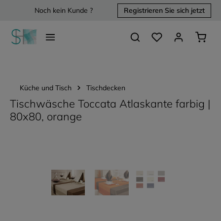
Noch kein Kunde ?
Registrieren Sie sich jetzt
alt springen
Du hast 0 Produkte 
Waren
Küche und Tisch
Tischdecken
Tischwäsche Toccata Atlaskante farbig |
80x80, orange
Bildergalerie überspringen