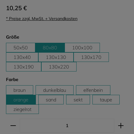
10,25 €
* Preise zzgl. MwSt. + Versandkosten
auswählen
Größe
50x50
80x80
100x100
130x40
130x130
130x170
130x190
130x220
auswählen
Farbe
braun
dunkelblau
elfenbein
orange
sand
sekt
taupe
ziegelrot
Produkt Anzahl: Gib den gewünschten Wert ein ode