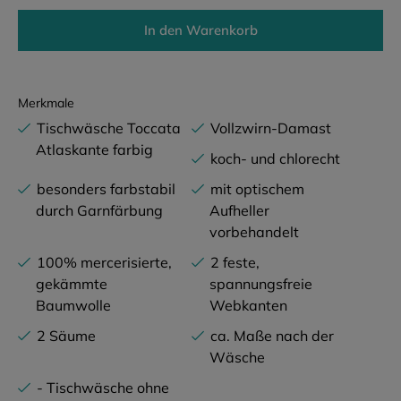
In den Warenkorb
Merkmale
Tischwäsche Toccata
Vollzwirn-Damast
Atlaskante farbig
koch- und chlorecht
besonders farbstabil
mit optischem
durch Garnfärbung
Aufheller
vorbehandelt
100% mercerisierte,
2 feste,
gekämmte
spannungsfreie
Baumwolle
Webkanten
2 Säume
ca. Maße nach der
Wäsche
- Tischwäsche ohne