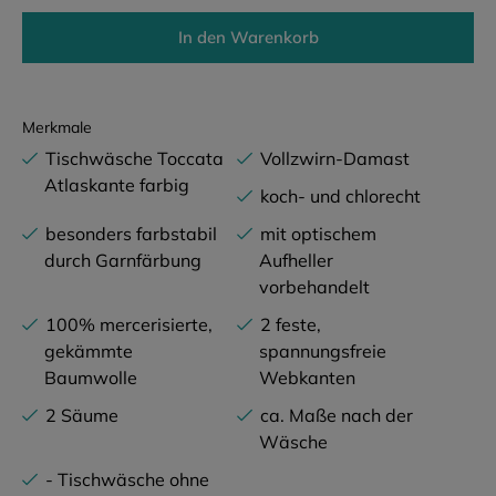
In den Warenkorb
Merkmale
Tischwäsche Toccata
Vollzwirn-Damast
Atlaskante farbig
koch- und chlorecht
besonders farbstabil
mit optischem
durch Garnfärbung
Aufheller
vorbehandelt
100% mercerisierte,
2 feste,
gekämmte
spannungsfreie
Baumwolle
Webkanten
2 Säume
ca. Maße nach der
Wäsche
- Tischwäsche ohne