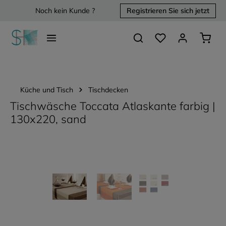
Noch kein Kunde ?
Registrieren Sie sich jetzt
alt springen
Du hast 0 Produkte 
Waren
Küche und Tisch
Tischdecken
Tischwäsche Toccata Atlaskante farbig |
130x220, sand
Bildergalerie überspringen