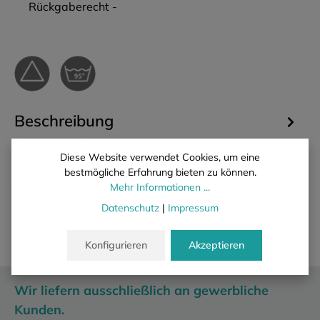
Rückgaberecht -
Beschreibung
Diese zeitlose Tischwäsche mit klassischer Atlaskante
Diese Website verwendet Cookies, um eine
erwartet Sie mit einer außergewöhnlichen Farbpalette! Die 10
bestmögliche Erfahrung bieten zu können.
brillante…
Mehr
Mehr Informationen ...
Eigenschaften
Datenschutz
|
Impressum
Konfigurieren
Akzeptieren
Wir liefern ausschließlich an gewerbliche
Kunden.