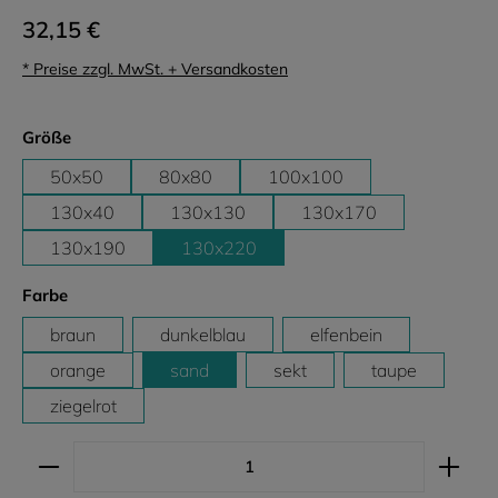
32,15 €
* Preise zzgl. MwSt. + Versandkosten
auswählen
Größe
50x50
80x80
100x100
130x40
130x130
130x170
130x190
130x220
auswählen
Farbe
braun
dunkelblau
elfenbein
orange
sand
sekt
taupe
ziegelrot
Produkt Anzahl: Gib den gewünschten Wert ein ode