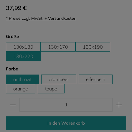
37,99 €
* Preise zzgl. MwSt. + Versandkosten
auswählen
Größe
130x130
130x170
130x190
130x220
auswählen
Farbe
anthrazit
brombeer
elfenbein
orange
taupe
Produkt Anzahl: Gib den gewünschten Wert ein ode
In den Warenkorb