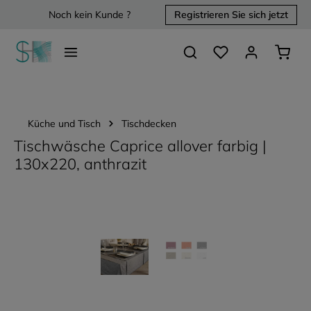
Noch kein Kunde ?
Registrieren Sie sich jetzt
alt springen
Du hast 0 Produkte 
Waren
Küche und Tisch
Tischdecken
Tischwäsche Caprice allover farbig |
130x220, anthrazit
Bildergalerie überspringen