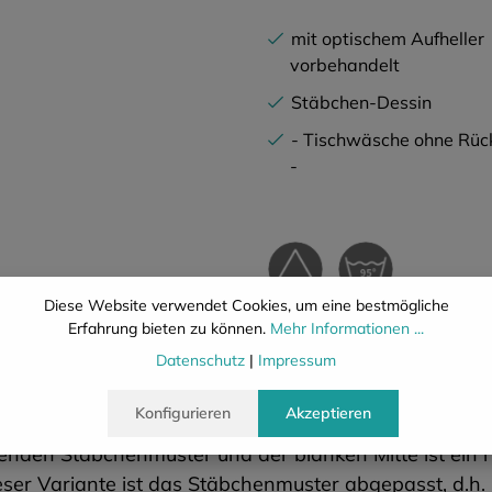
mit optischem Aufheller
vorbehandelt
Stäbchen-Dessin
- Tischwäsche ohne Rüc
-
Diese Website verwendet Cookies, um eine bestmögliche
Erfahrung bieten zu können.
Mehr Informationen ...
Beschreibung
Eigenschafte
Datenschutz
|
Impressum
Konfigurieren
Akzeptieren
den Stäbchenmuster und der blanken Mitte ist ein ri
ieser Variante ist das Stäbchenmuster abgepasst, d.h. 