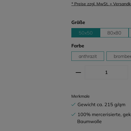
* Preise zzgl. MwSt. + Versand
auswählen
Größe
50x50
80x80
auswählen
Farbe
anthrazit
brombe
Produkt Anzahl: G
Merkmale
Gewicht ca. 215 g/qm
100% mercerisierte, g
Baumwolle