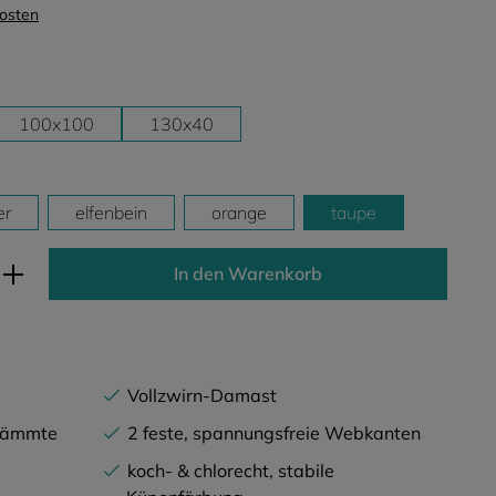
kosten
100x100
130x40
er
elfenbein
orange
taupe
ib den gewünschten Wert ein oder benutz
In den Warenkorb
Vollzwirn-Damast
ekämmte
2 feste, spannungsfreie Webkanten
koch- & chlorecht, stabile