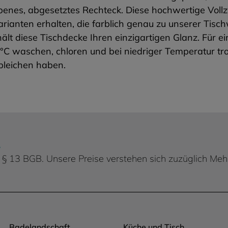
ifarbenes, abgesetztes Rechteck. Diese hochwertige 
ianten erhalten, die farblich genau zu unserer Tisc
t diese Tischdecke Ihren einzigartigen Glanz. Für e
°C waschen, chloren und bei niedriger Temperatur tr
bleichen haben.
.
 d. § 13 BGB. Unsere Preise verstehen sich zuzüglich Me
Badelandschaft
Küche und Tisch