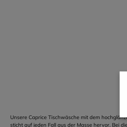
Unsere Caprice Tischwäsche mit dem hochglänzen
sticht auf jeden Fall aus der Masse hervor. Bei d