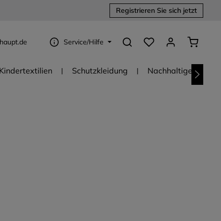
Registrieren Sie sich jetzt
Du hast 0 Produkte au
Warenko
haupt.de
Service/Hilfe
Kindertextilien
Schutzkleidung
Nachhaltige Textili