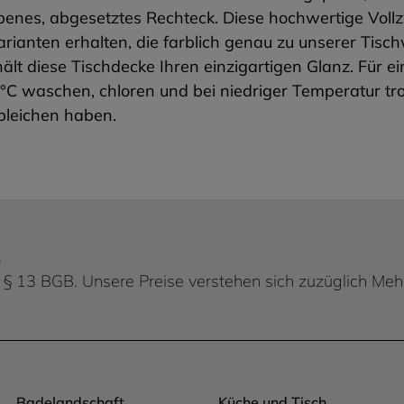
ifarbenes, abgesetztes Rechteck. Diese hochwertige 
ianten erhalten, die farblich genau zu unserer Tisc
t diese Tischdecke Ihren einzigartigen Glanz. Für e
°C waschen, chloren und bei niedriger Temperatur tr
bleichen haben.
.
 d. § 13 BGB. Unsere Preise verstehen sich zuzüglich Me
Badelandschaft
Küche und Tisch