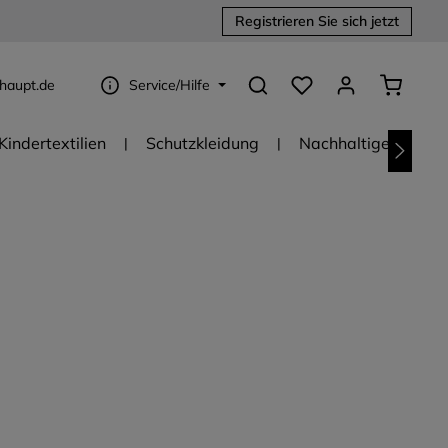
Registrieren Sie sich jetzt
Du hast 0 Produkte au
Warenko
haupt.de
Service/Hilfe
Kindertextilien
Schutzkleidung
Nachhaltige Textili