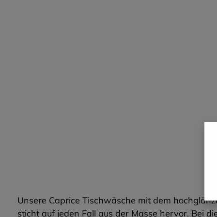
Unsere Caprice Tischwäsche mit dem hochglänzen
sticht auf jeden Fall aus der Masse hervor. Bei d