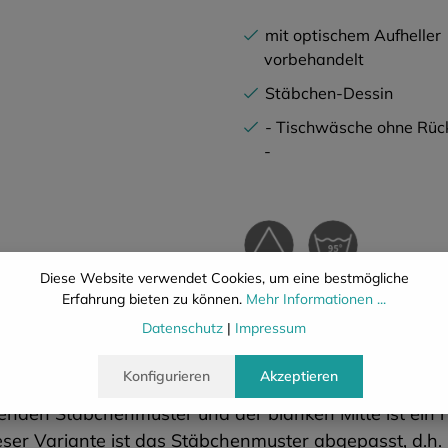
mit optischem Aufheller
vorbehandelt
Stäbchen-Dessin
- Tischwäsche ohne Rüc
-
Diese Website verwendet Cookies, um eine bestmögliche
Erfahrung bieten zu können.
Mehr Informationen ...
Beschreibung
Eigenschafte
Datenschutz
|
Impressum
Konfigurieren
Akzeptieren
den Stäbchenmuster und der blanken Mitte ist ein ri
ieser Variante ist das Stäbchenmuster abgepasst, d.h. 