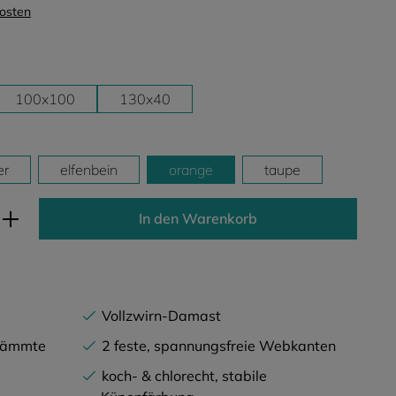
kosten
100x100
130x40
er
elfenbein
orange
taupe
ib den gewünschten Wert ein oder benutz
In den Warenkorb
Vollzwirn-Damast
ekämmte
2 feste, spannungsfreie Webkanten
koch- & chlorecht, stabile