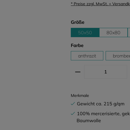
* Preise zzgl. MwSt. + Versand
auswählen
Größe
50x50
80x80
auswählen
Farbe
anthrazit
brombe
Produkt Anzahl: G
Merkmale
Gewicht ca. 215 g/qm
100% mercerisierte, g
Baumwolle