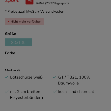
2,99 €
%
3,75 €
(20.27% gespart)
* Preise zzgl. MwSt. + Versandkosten
Nicht mehr verfügbar
auswählen
Größe
80x100
(Diese Option ist zurzeit nicht verfügbar.)
auswählen
Farbe
Merkmale
Latzschürze weiß
G1 / TB21, 100%
Baumwolle
mit 2 cm breiten
koch- und chlorecht
Polyesterbändern