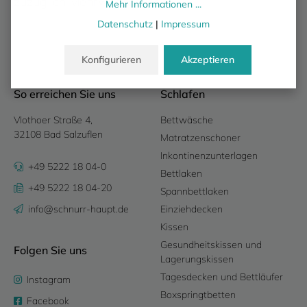
zuzüglich Mehrwertsteuer.
Mehr Informationen ...
Datenschutz
|
Impressum
Konfigurieren
Akzeptieren
So erreichen Sie uns
Schlafen
Vlothoer Straße 4,
Bettwäsche
32108 Bad Salzuflen
Matratzenschoner
Inkontinenzunterlagen
+49 5222 18 04-0
Bettlaken
+49 5222 18 04-20
Spannbettlaken
info@schnurr-haupt.de
Einziehdecken
Kissen
Gesundheitskissen und
Folgen Sie uns
Lagerungskissen
Tagesdecken und Bettläufer
Instagram
Boxspringtbetten
Facebook