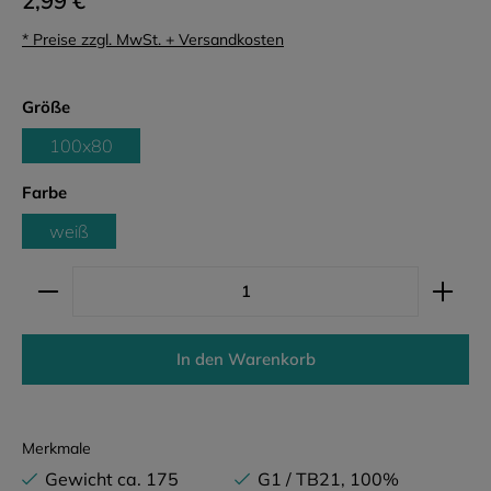
2,99 €
* Preise zzgl. MwSt. + Versandkosten
auswählen
Größe
100x80
auswählen
Farbe
weiß
Produkt Anzahl: Gib den gewünschten Wert ein ode
In den Warenkorb
Merkmale
Gewicht ca. 175
G1 / TB21, 100%