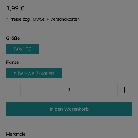
1,99 €
* Preise zzgl. MwSt. + Versandkosten
auswählen
Größe
50x100
auswählen
Farbe
silber-weiß-kariert
Produkt Anzahl: Gib den gewünschten Wert ein ode
In den Warenkorb
Merkmale