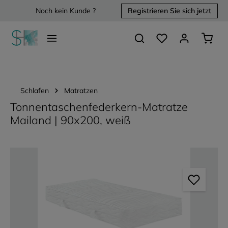
Noch kein Kunde ?
Registrieren Sie sich jetzt
alt springen
Du hast 0 Produkte 
Waren
Schlafen
Matratzen
Tonnentaschenfederkern-Matratze
Mailand | 90x200, weiß
Bildergalerie überspringen