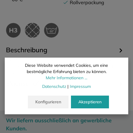
Rollverpackung
Beschreibung
Die Mailand Matratze überzeugt durch ihre hochwertige
Diese Website verwendet Cookies, um eine
Verarbeitung und optimalen Liegeeigenschaften – ideal für
bestmögliche Erfahrung bieten zu können.
Hotels, Pen…
Mehr
Mehr Informationen ...
Eigenschaften
Datenschutz
|
Impressum
Konfigurieren
Akzeptieren
Wir liefern ausschließlich an gewerbliche
Kunden.