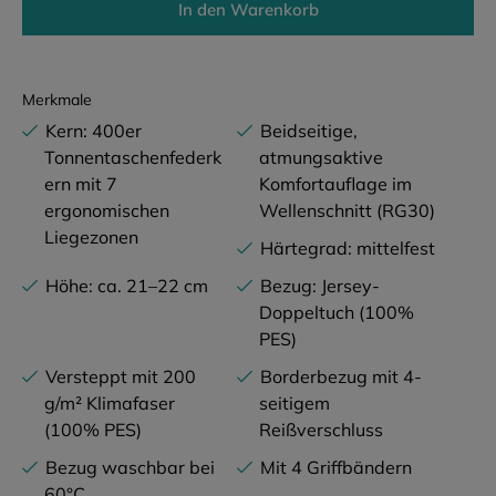
In den Warenkorb
Merkmale
Kern: 400er
Beidseitige,
Tonnentaschenfederk
atmungsaktive
ern mit 7
Komfortauflage im
ergonomischen
Wellenschnitt (RG30)
Liegezonen
Härtegrad: mittelfest
Höhe: ca. 21–22 cm
Bezug: Jersey-
Doppeltuch (100%
PES)
Versteppt mit 200
Borderbezug mit 4-
g/m² Klimafaser
seitigem
(100% PES)
Reißverschluss
Bezug waschbar bei
Mit 4 Griffbändern
60°C