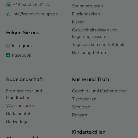
+49 5222 18 04-20
Spannbettlaken
info@schnurr-haupt.de
Einziehdecken
Kissen
Gesundheitskissen und
Folgen Sie uns
Lagerungskissen
Tagesdecken und Bettläufer
Instagram
Boxspringtbetten
Facebook
Badelandschaft
Küche und Tisch
Frottiertücher und
Geschirr- und Küchentücher
Handtücher
Tischdecken
Wäschesäcke
Schürzen
Bademantel
Bankett
Badvorleger
Kindertextilien