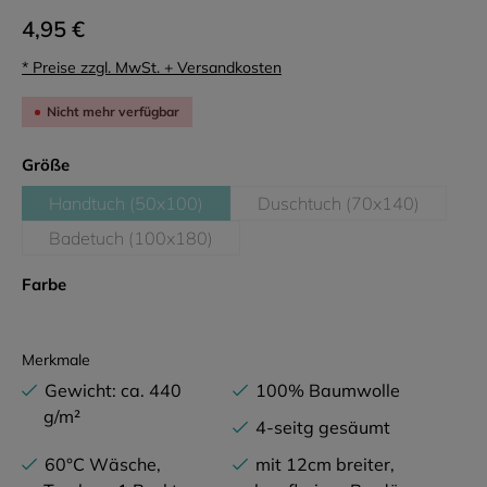
4,95 €
* Preise zzgl. MwSt. + Versandkosten
Nicht mehr verfügbar
auswählen
Größe
Handtuch (50x100)
Duschtuch (70x140)
(Diese Option ist zurzeit nicht verfügbar.)
(Diese Option ist zurz
Badetuch (100x180)
(Diese Option ist zurzeit nicht verfügbar.)
auswählen
Farbe
Merkmale
Gewicht: ca. 440
100% Baumwolle
g/m²
4-seitg gesäumt
60°C Wäsche,
mit 12cm breiter,