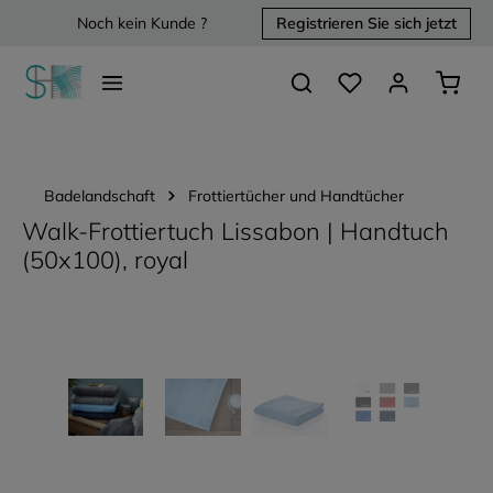
Noch kein Kunde ?
Registrieren Sie sich jetzt
alt springen
Du hast 0 Produkte 
Waren
Badelandschaft
Frottiertücher und Handtücher
Walk-Frottiertuch Lissabon | Handtuch
(50x100), royal
Bildergalerie überspringen