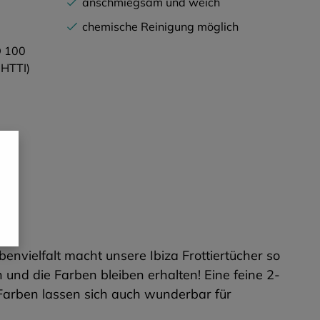
anschmiegsam und weich
chemische Reinigung möglich
 100
 HTTI)
n
envielfalt macht unsere Ibiza Frottiertücher so
 und die Farben bleiben erhalten! Eine feine 2-
 Farben lassen sich auch wunderbar für