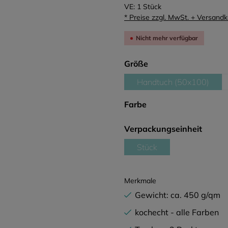
VE:
1 Stück
* Preise zzgl. MwSt. + Versand
Nicht mehr verfügbar
auswählen
Größe
Handtuch (50x100)
(Diese Option ist 
auswählen
Farbe
auswä
Verpackungseinheit
Stück
(Diese Option ist zurzeit 
Merkmale
Gewicht: ca. 450 g/qm
kochecht - alle Farben