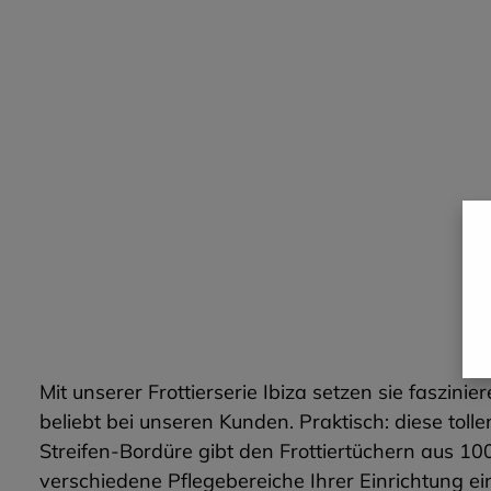
Mit unserer Frottierserie Ibiza setzen sie faszin
beliebt bei unseren Kunden. Praktisch: diese toll
Streifen-Bordüre gibt den Frottiertüchern aus 1
verschiedene Pflegebereiche Ihrer Einrichtung ei