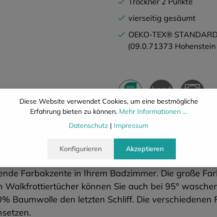
Trockner 2 Punkte
vierseitig gesäumt
OEKO-TEX® STANDARD
(09.0.71373 Hohenstein
Diese Website verwendet Cookies, um eine bestmögliche
Erfahrung bieten zu können.
Mehr Informationen ...
Datenschutz
|
Impressum
Beschreibung
Eigenschafte
Konfigurieren
Akzeptieren
ierende Farbakzente in Ihrem Badzimmer. Die große Farb
en Walkfrottiertücher können Sie auch bei 95° waschen
00% Baumwolle den letzten Schliff. Die verschiedenen
nsetzen.