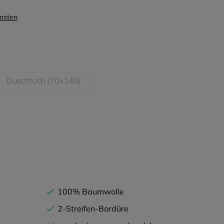
kosten
Duschtuch (70x140)
zurzeit nicht verfügbar.)
(Diese Option ist zurzeit nicht verfügbar.)
hlen
nicht verfügbar.)
100% Baumwolle
2-Streifen-Bordüre