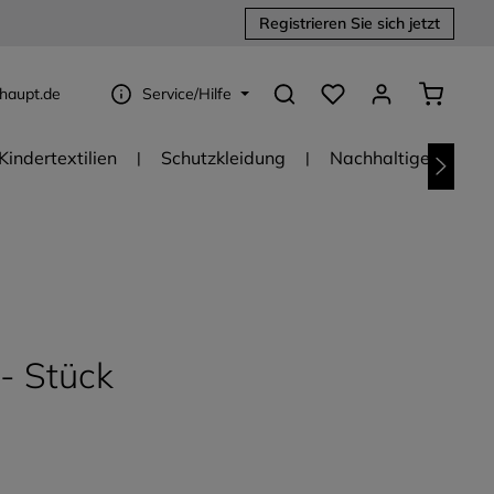
Registrieren Sie sich jetzt
Du hast 0 Produkte au
Warenko
haupt.de
Service/Hilfe
Kindertextilien
Schutzkleidung
Nachhaltige Textili
 - Stück