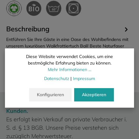
Beschreibung
Entführen Sie Ihre Gäste in eine Oase des Wohlbefindens mit
unserem luxuriösen Walkfrottiertuch Bali! Beste Naturfaser
aus k…
Mehr
Diese Website verwendet Cookies, um eine
Eigenschaften
bestmögliche Erfahrung bieten zu können.
Mehr Informationen ...
Datenschutz
|
Impressum
Konfigurieren
Akzeptieren
Wir liefern ausschließlich an gewerbliche
Kunden.
Es erfolgt kein Verkauf an private Verbraucher i.
S. d. § 13 BGB. Unsere Preise verstehen sich
zuzüglich Mehrwertsteuer.