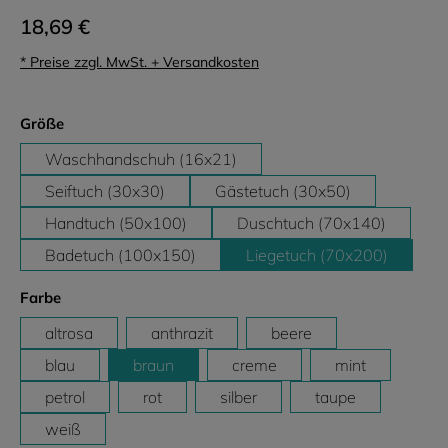
18,69 €
* Preise zzgl. MwSt. + Versandkosten
auswählen
Größe
Waschhandschuh (16x21)
Seiftuch (30x30)
Gästetuch (30x50)
Handtuch (50x100)
Duschtuch (70x140)
Badetuch (100x150)
Liegetuch (70x200)
auswählen
Farbe
altrosa
anthrazit
beere
blau
braun
creme
mint
petrol
rot
silber
taupe
weiß