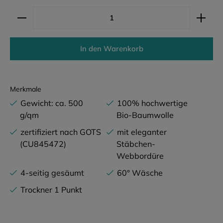
Produkt Anzahl: Gib den gewünschten Wert ein ode
In den Warenkorb
Merkmale
Gewicht: ca. 500
100% hochwertige
g/qm
Bio-Baumwolle
zertifiziert nach GOTS
mit eleganter
(CU845472)
Stäbchen-
Webbordüre
4-seitig gesäumt
60° Wäsche
Trockner 1 Punkt