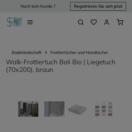
Noch kein Kunde ?
Registrieren Sie sich jetzt
alt springen
Du hast 0 Produkte 
Waren
Badelandschaft
Frottiertücher und Handtücher
Walk-Frottiertuch Bali Bio | Liegetuch
(70x200), braun
Bildergalerie überspringen