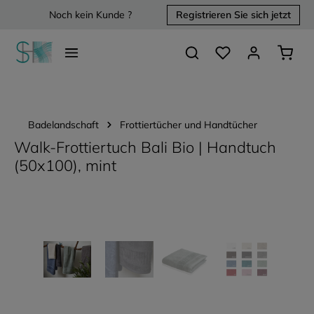
Noch kein Kunde ?
Registrieren Sie sich jetzt
alt springen
Du hast 0 Produkte 
Waren
Badelandschaft
Frottiertücher und Handtücher
Walk-Frottiertuch Bali Bio | Handtuch
(50x100), mint
Bildergalerie überspringen