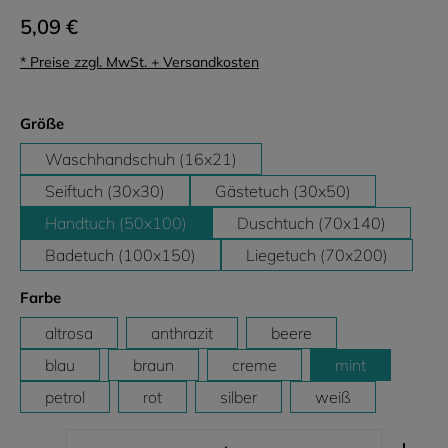
5,09 €
* Preise zzgl. MwSt. + Versandkosten
auswählen
Größe
Waschhandschuh (16x21)
Seiftuch (30x30)
Gästetuch (30x50)
Handtuch (50x100)
Duschtuch (70x140)
Badetuch (100x150)
Liegetuch (70x200)
auswählen
Farbe
altrosa
anthrazit
beere
blau
braun
creme
mint
petrol
rot
silber
weiß
Produkt Anzahl: Gib den gewünschten Wert ein ode