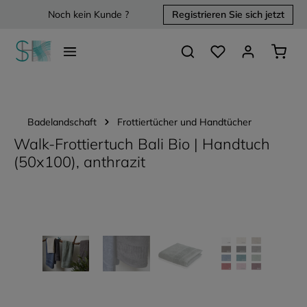
Noch kein Kunde ?
Registrieren Sie sich jetzt
alt springen
Du hast 0 Produkte 
Waren
Badelandschaft
Frottiertücher und Handtücher
Walk-Frottiertuch Bali Bio | Handtuch
(50x100), anthrazit
Bildergalerie überspringen