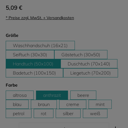
5,09 €
* Preise zzgl. MwSt. + Versandkosten
auswählen
Größe
Waschhandschuh (16x21)
Seiftuch (30x30)
Gästetuch (30x50)
Handtuch (50x100)
Duschtuch (70x140)
Badetuch (100x150)
Liegetuch (70x200)
auswählen
Farbe
altrosa
anthrazit
beere
blau
braun
creme
mint
petrol
rot
silber
weiß
Produkt Anzahl: Gib den gewünschten Wert ein ode